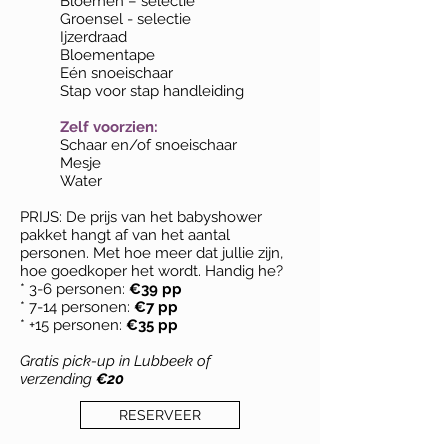
Bloemen – selectie
Groensel - selectie
Ijzerdraad
Bloementape
Eén snoeischaar
Stap voor stap handleiding
Zelf voorzien:
Schaar en/of snoeischaar
Mesje
Water
PRIJS: De prijs van het babyshower
pakket hangt af van het aantal
personen. Met hoe meer dat jullie zijn,
hoe goedkoper het wordt. Handig he?
* 3-6 personen:
€39 pp
* 7-14 personen:
€7 pp
* +15 personen:
€35 pp
Gratis pick-up in Lubbeek of
verzending
€20
RESERVEER