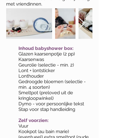
met vriendinnen.
Inhoud babyshower box:
Glazen kaarsenpotje (2 pp)
Kaarsenwas
Geurolie (selectie - min. 2)
Lont + lontsticker
Lonthouder
Gedroogde bloemen (selectie -
min. 4 soorten)
Smeltpot (preloved uit de
kringloopwinkel)
Dymo - voor persoonlijke tekst
Stap voor stap handleiding
Zelf voorzien:
Vuur
Kookpot (au bain marie)
(eventueel) extra smeltpot (oude