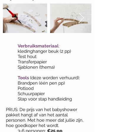
Verbruiksmateriaal
:
kledinghanger beuk (2 pp)
Test hout
Transferpapier
Sjablonen (thema)
Tools
(deze worden verhuurd):
Brandpen (één pen pp)
Potlood
Schuurpapier
Stap voor stap handleiding
PRIJS: De prijs van het babyshower
pakket hangt af van het aantal
personen. Met hoe meer dat jullie zijn,
hoe goedkoper het wordt.
3-6 personen:
€25 pp