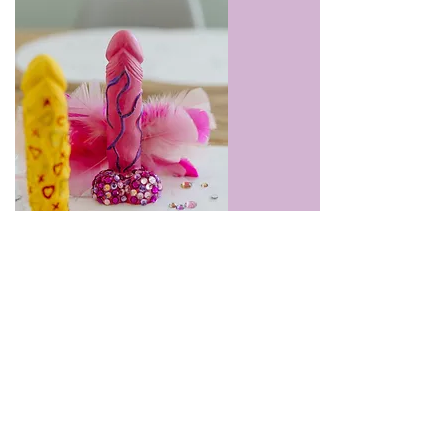
Piemel pop-art
De kunstzinnige bruid
Voor de bruid die van kunst houdt,
schilderen we kunst met een pikant
kantje.