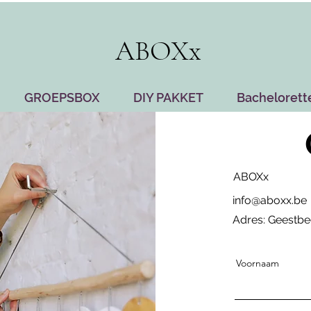
ABOXx
GROEPSBOX
DIY PAKKET
Bachelorett
ABOXx
info@aboxx.be
Adres: Geestbe
Voornaam