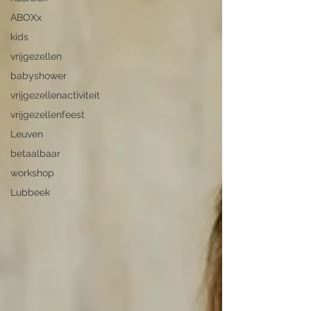
ABOXx
kids
vrijgezellen
babyshower
vrijgezellenactiviteit
vrijgezellenfeest
Leuven
betaalbaar
workshop
Lubbeek