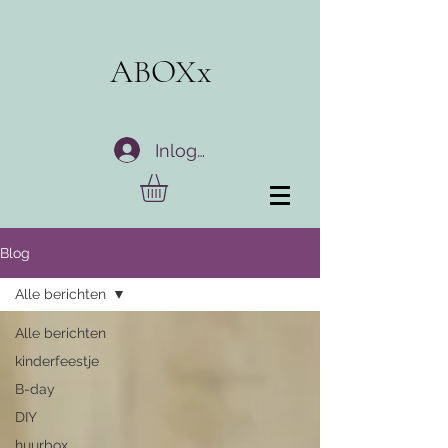
ABOXx
Inloggen
Blog
Alle berichten
Alle berichten
kinderfeestje
B-day
DIY
huurbox