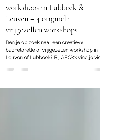
Creatieve bachelorette
workshops in Lubbeek &
Leuven – 4 originele
vrijgezellen workshops
Ben je op zoek naar een creatieve
bachelorette of vrijgezellen workshop in
Leuven of Lubbeek? Bij ABOXx vind je vier
originele workshops die perfect aansluiten
bij elk type bride‑to‑be. In het gezellige
atelier in Lubbeek (vlakbij Leuven) beleef je
samen met vriendinnen een creatief, fun en
onvergetelijk vrijgezellenmoment. Alle
bachelorette workshops bij ABOXx zijn
volledig verzorgd: van materialen tot
begeleiding en een warme, creatieve
setting.