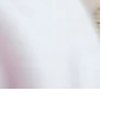
Murielle @ABOXx
4 mrt 2024
2 minuten om te lezen