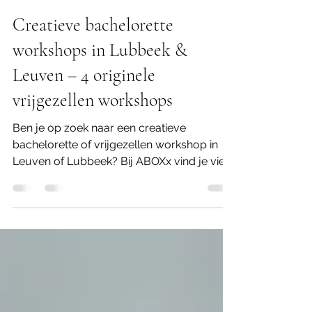
info187546
26 jan
2 minuten om te lezen
Creatieve bachelorette
workshops in Lubbeek &
Leuven – 4 originele
vrijgezellen workshops
Ben je op zoek naar een creatieve
bachelorette of vrijgezellen workshop in
Leuven of Lubbeek? Bij ABOXx vind je vier
originele workshops die perfect aansluiten
bij elk type bride‑to‑be. In het gezellige
atelier in Lubbeek (vlakbij Leuven) beleef je
samen met vriendinnen een creatief, fun en
onvergetelijk vrijgezellenmoment. Alle
bachelorette workshops bij ABOXx zijn
volledig verzorgd: van materialen tot