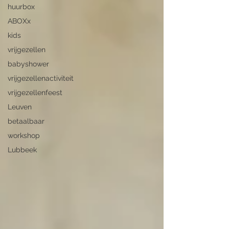
huurbox
ABOXx
kids
vrijgezellen
babyshower
vrijgezellenactiviteit
vrijgezellenfeest
Leuven
betaalbaar
workshop
Lubbeek