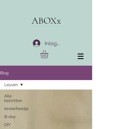
ABOXx
Inloggen
Blog
Leuven
Alle
berichten
kinderfeestje
B-day
DIY