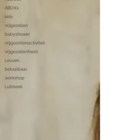
ABOXx
kids
vrijgezellen
babyshower
vrijgezellenactiviteit
vrijgezellenfeest
Leuven
betaalbaar
workshop
Lubbeek