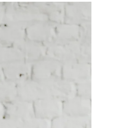
moet beginnen? Ontdek onze
Bachelorette-formules.