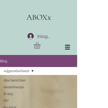
ABOXx
Inloggen
Blog
vrijgezellenfeest
Alle berichten
kinderfeestje
B-day
DIY
huurbox