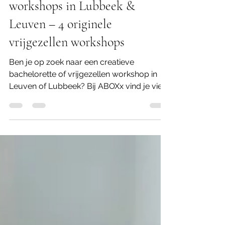
Creatieve bachelorette
workshops in Lubbeek &
Leuven – 4 originele
vrijgezellen workshops
Ben je op zoek naar een creatieve
bachelorette of vrijgezellen workshop in
Leuven of Lubbeek? Bij ABOXx vind je vier
originele workshops die perfect aansluiten
bij elk type bride‑to‑be. In het gezellige
atelier in Lubbeek (vlakbij Leuven) beleef je
samen met vriendinnen een creatief, fun en
onvergetelijk vrijgezellenmoment. Alle
bachelorette workshops bij ABOXx zijn
volledig verzorgd: van materialen tot
begeleiding en een warme, creatieve
setting.