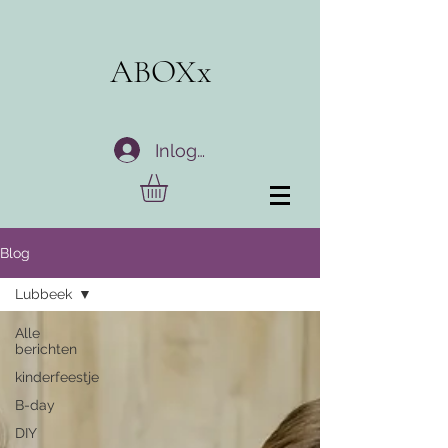
ABOXx
Inloggen
Blog
Lubbeek
Alle
berichten
kinderfeestje
B-day
DIY