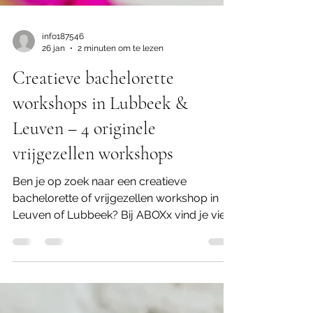
info187546
26 jan
2 minuten om te lezen
Creatieve bachelorette
workshops in Lubbeek &
Leuven – 4 originele
vrijgezellen workshops
Ben je op zoek naar een creatieve
bachelorette of vrijgezellen workshop in
Leuven of Lubbeek? Bij ABOXx vind je vier
originele workshops die perfect aansluiten
bij elk type bride‑to‑be. In het gezellige
atelier in Lubbeek (vlakbij Leuven) beleef je
samen met vriendinnen een creatief, fun en