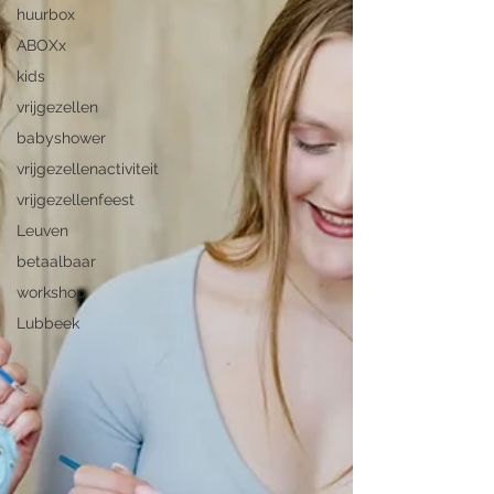
huurbox
ABOXx
kids
vrijgezellen
babyshower
vrijgezellenactiviteit
vrijgezellenfeest
Leuven
betaalbaar
workshop
Lubbeek