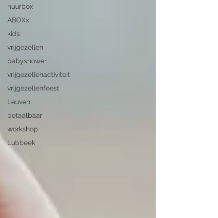
huurbox
ABOXx
kids
vrijgezellen
babyshower
vrijgezellenactiviteit
vrijgezellenfeest
Leuven
betaalbaar
workshop
Lubbeek