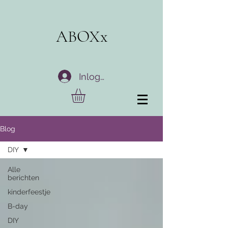
ABOXx
Inloggen
Blog
DIY
Alle
berichten
kinderfeestje
B-day
DIY