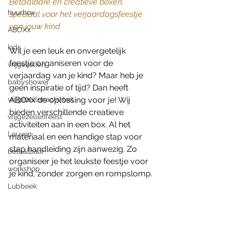
Betaalbare en creatieve boxen, 
huurbox
speciaal voor het verjaardagsfeestje 
van jouw kind
ABOXx
kids
Wil je een leuk en onvergetelijk 
feestje organiseren voor de 
vrijgezellen
verjaardag van je kind? Maar heb je 
babyshower
geen inspiratie of tijd? Dan heeft 
vrijgezellenactiviteit
ABOXx de oplossing voor je! Wij 
bieden verschillende creatieve 
vrijgezellenfeest
activiteiten aan in een box. Al het 
Leuven
materiaal en een handige stap voor 
stap handleiding zijn aanwezig. Zo 
betaalbaar
organiseer je het leukste feestje voor 
workshop
je kind, zonder zorgen en rompslomp. 
Lubbeek