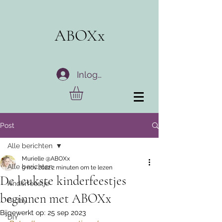
ABOXx
Inloggen
Post
Alle berichten
Murielle @ABOXx
Alle berichten
9 nov 2022
2 minuten om te lezen
De leukste kinderfeestjes
kinderfeestje
beginnen met ABOXx
B-day
Bijgewerkt op:
25 sep 2023
DIY