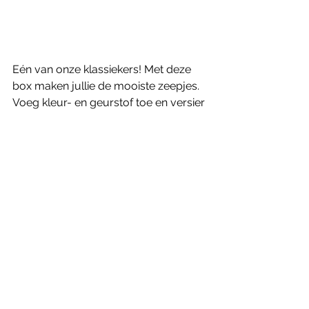
Eén van onze klassiekers! Met deze 
box maken jullie de mooiste zeepjes. 
Voeg kleur- en geurstof toe en versier 
met decoratie of gedroogde 
bloemen. Met het meegeleverde 
inpakmateriaal gaan de kinderen naar 
huis met een leuk cadeautje. 
Geschikt voor kinderen vanaf 6 jaar 
(steeds samen met een volwassene). 
Meer informatie over onze creatieve 
kinderfeestjes formules: 
www.aboxx.be/b-daykids