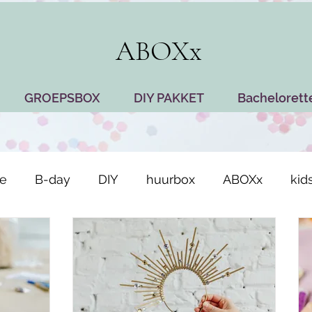
ABOXx
GROEPSBOX
DIY PAKKET
Bachelorett
je
B-day
DIY
huurbox
ABOXx
kid
lenactiviteit
vrijgezellenfeest
Leuven
bet