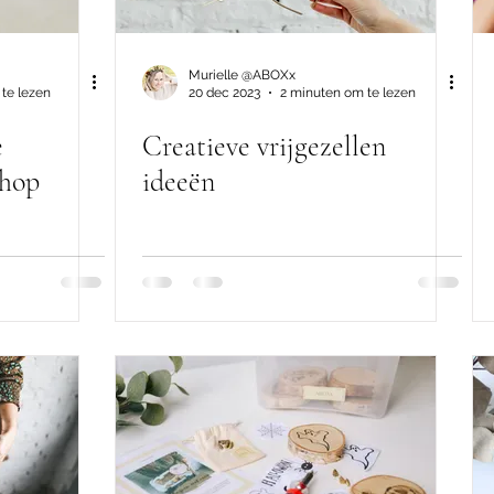
Murielle @ABOXx
te lezen
20 dec 2023
2 minuten om te lezen
e
Creatieve vrijgezellen
shop
ideeën