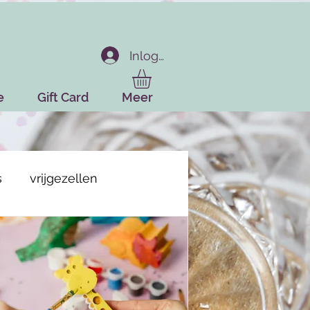
Inloggen
e
Gift Card
Meer
s
vrijgezellen
aalbaar
workshop