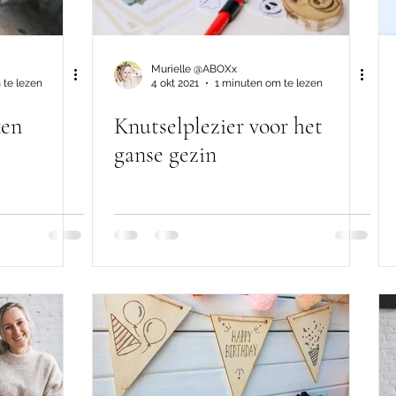
Murielle @ABOXx
 te lezen
4 okt 2021
1 minuten om te lezen
xen
Knutselplezier voor het
ganse gezin