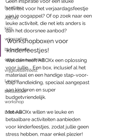
Geen inspiratie voor een leuke 
huurbox
activiteit voor het verjaardagsfeestje 
van je oogappel? Of op zoek naar een 
ABOXx
leuke activiteit, die net iets anders is 
kids
dan het doorsnee aanbod?
vrijgezellen
Workshopboxen voor 
kinderfeestjes!
babyshower
vrijgezellenactiviteit
Wel dan heeft ABOXx een oplossing 
voor jullie … Een box, inclusief al het 
vrijgezellenfeest
materiaal en een handige stap-voor-
Leuven
stap handleiding, speciaal aangepast 
aan kinderen en super 
betaalbaar
budgetvriendelijk.
workshop
Met ABOXx willen we leuke en 
Lubbeek
betaalbare activiteiten aanbieden 
voor kinderfeestjes, zodat jullie geen 
stress hebben, maar enkel plezier! 