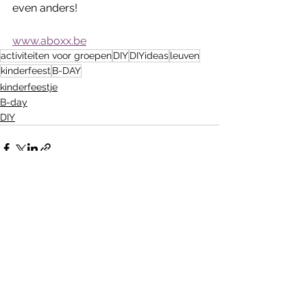
even anders!
www.aboxx.be
activiteiten voor groepen
DIY
DIYideas
leuven
kinderfeest
B-DAY
kinderfeestje
B-day
DIY
Alles weergeven
Recente blogposts