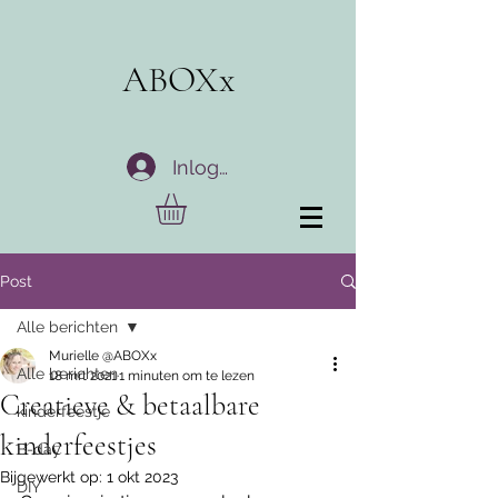
ABOXx
Inloggen
Post
Alle berichten
Murielle @ABOXx
Alle berichten
18 mrt 2021
1 minuten om te lezen
Creatieve & betaalbare
kinderfeestje
kinderfeestjes
B-day
Bijgewerkt op:
1 okt 2023
DIY