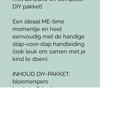
DIY pakket!
Een ideaal ME-time
momentje en heel
eenvoudig met de handige
stap-voor-stap handleiding
(ook leuk om samen met je
kind te doen).
INHOUD DIY-PAKKET:
bloemenpers
houten 3D kader
dubbelzijdige tape
pincet
stokje
tips & tricks
stap-voor-stap handleiding
Zelf te voorzien: schaar,