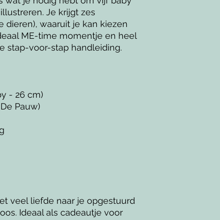
s wat je nodig hebt om vijf baby
llustreren. Je krijgt zes
drie dieren), waaruit je kan kiezen
deaal ME-time momentje en heel
 stap-voor-stap handleiding.
y - 26 cm)
e De Pauw)
ng
t veel liefde naar je opgestuurd
os. Ideaal als cadeautje voor