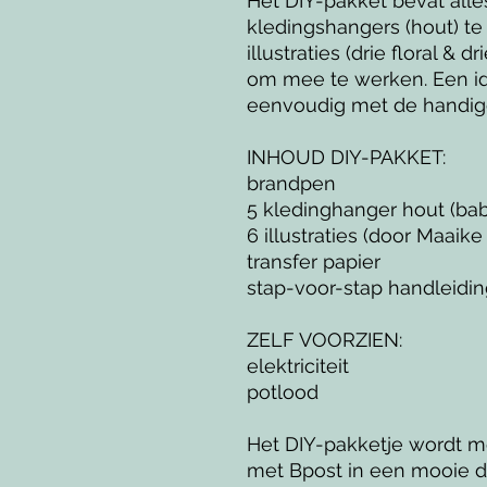
Het DIY-pakket bevat alle
kledingshangers (hout) te i
illustraties (drie floral & 
om mee te werken. Een i
eenvoudig met de handige
INHOUD DIY-PAKKET:
brandpen
5 kledinghanger hout (bab
6 illustraties (door Maaik
transfer papier
stap-voor-stap handleidi
ZELF VOORZIEN:
elektriciteit
potlood
Het DIY-pakketje wordt me
met Bpost in een mooie do