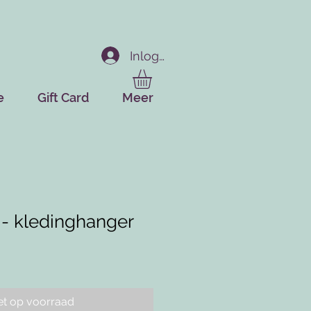
Inloggen
e
Gift Card
Meer
 - kledinghanger
et op voorraad