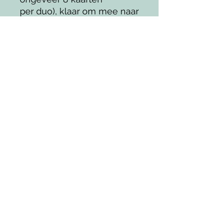
per duo), klaar om mee naar
huis te nemen.
Thema: Verjaardagskaartjes
Datum:
zondag 1
november 2026
Start: om
10:00 uur
Duur: 2 uur
Prijs:
49 euro
Locatie: Atelier X
(Lubbeek)
​Prijs per duo is
49
euro
waarbij je dus 1 ticket
koopt voor een volwassene
en een kind.
Wil je graag op een andere