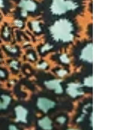
ABOXx
kids
vrijgezellen
babyshower
vrijgezellenactiviteit
vrijgezellenfeest
Leuven
betaalbaar
workshop
Lubbeek