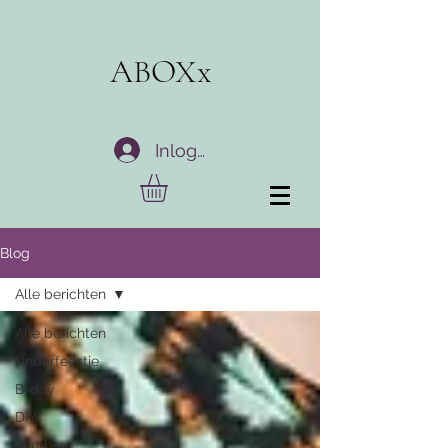
ABOXx
Inloggen
Blog
Alle berichten
Alle berichten
kinderfeestje
B-day
DIY
huurbox